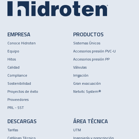
EMPRESA
PRODUCTOS
Conoce Hidroten
Sistemas Únicos
Equipo
Accesorios presión PVC-U
Hitos
Accesorios presión PP
Calidad
Válvulas
Compliance
Irrigación
Sostenibilidad
Gran evacuación
Proyectos de éxito
Netvitc System®
Proveedores
PRL - SST
DESCARGAS
ÁREA TÉCNICA
Tarifas
UTM
Catálogo Técnico
Ingeniería y prescripción