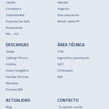
Calidad
Válvulas
Compliance
Irrigación
Sostenibilidad
Gran evacuación
Proyectos de éxito
Netvitc System®
Proveedores
PRL - SST
DESCARGAS
ÁREA TÉCNICA
Tarifas
UTM
Catálogo Técnico
Ingeniería y prescripción
Folletos
SATC
Dosier fotográfico
Certificados
Familias Técnicas
BIM
Manuales
Ficheros BIM
ACTUALIDAD
CONTACTO
Blog
Tu opinión cuenta