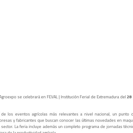
Agroexpo se celebrará en FEVAL | Institución Ferial de Extremadura del
28 
de los eventos agrícolas más relevantes a nivel nacional, un punto 
presas y fabricantes que buscan conocer las últimas novedades en maquin
 sector. La feria incluye además un completo programa de jornadas técnic
ora de la productividad agrícola.