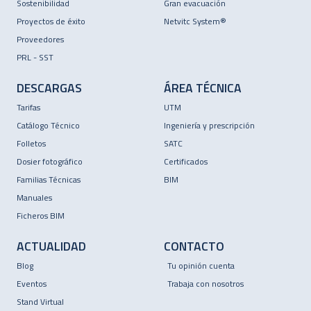
Sostenibilidad
Gran evacuación
Proyectos de éxito
Netvitc System®
Proveedores
PRL - SST
DESCARGAS
ÁREA TÉCNICA
Tarifas
UTM
Catálogo Técnico
Ingeniería y prescripción
Folletos
SATC
Dosier fotográfico
Certificados
Familias Técnicas
BIM
Manuales
Ficheros BIM
ACTUALIDAD
CONTACTO
Blog
Tu opinión cuenta
Eventos
Trabaja con nosotros
Stand Virtual