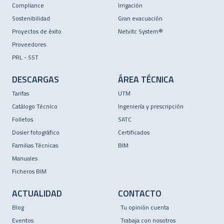
Compliance
Irrigación
Sostenibilidad
Gran evacuación
Proyectos de éxito
Netvitc System®
Proveedores
PRL - SST
DESCARGAS
ÁREA TÉCNICA
Tarifas
UTM
Catálogo Técnico
Ingeniería y prescripción
Folletos
SATC
Dosier fotográfico
Certificados
Familias Técnicas
BIM
Manuales
Ficheros BIM
ACTUALIDAD
CONTACTO
Blog
Tu opinión cuenta
Eventos
Trabaja con nosotros