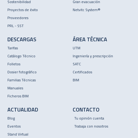
Sostenibilidad
Gran evacuación
Proyectos de éxito
Netvitc System®
Proveedores
PRL - SST
DESCARGAS
ÁREA TÉCNICA
Tarifas
UTM
Catálogo Técnico
Ingeniería y prescripción
Folletos
SATC
Dosier fotográfico
Certificados
Familias Técnicas
BIM
Manuales
Ficheros BIM
ACTUALIDAD
CONTACTO
Blog
Tu opinión cuenta
Eventos
Trabaja con nosotros
Stand Virtual