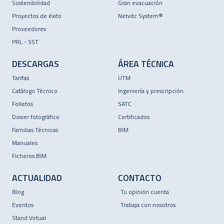
Sostenibilidad
Gran evacuación
Proyectos de éxito
Netvitc System®
Proveedores
PRL - SST
DESCARGAS
ÁREA TÉCNICA
Tarifas
UTM
Catálogo Técnico
Ingeniería y prescripción
Folletos
SATC
Dosier fotográfico
Certificados
Familias Técnicas
BIM
Manuales
Ficheros BIM
ACTUALIDAD
CONTACTO
Blog
Tu opinión cuenta
Eventos
Trabaja con nosotros
Stand Virtual