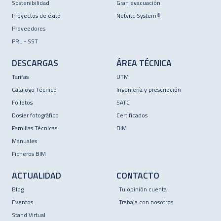
Sostenibilidad
Gran evacuación
Proyectos de éxito
Netvitc System®
Proveedores
PRL - SST
DESCARGAS
ÁREA TÉCNICA
Tarifas
UTM
Catálogo Técnico
Ingeniería y prescripción
Folletos
SATC
Dosier fotográfico
Certificados
Familias Técnicas
BIM
Manuales
Ficheros BIM
ACTUALIDAD
CONTACTO
Blog
Tu opinión cuenta
Eventos
Trabaja con nosotros
Stand Virtual