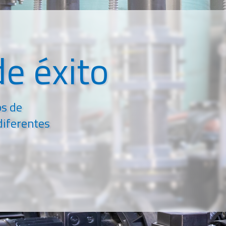
e éxito
os de
diferentes