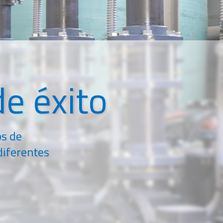
e éxito
os de
diferentes