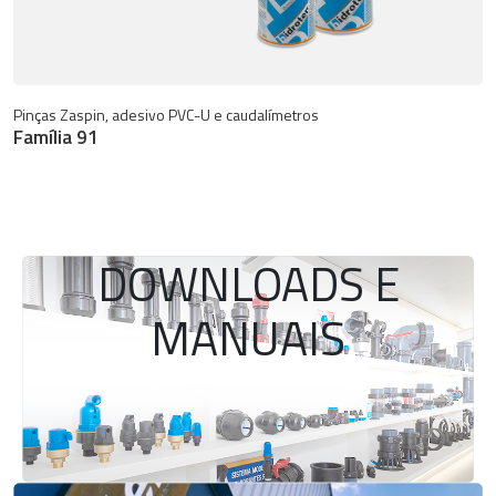
Pinças Zaspin, adesivo PVC-U e caudalímetros
Família 91
DOWNLOADS E
MANUAIS