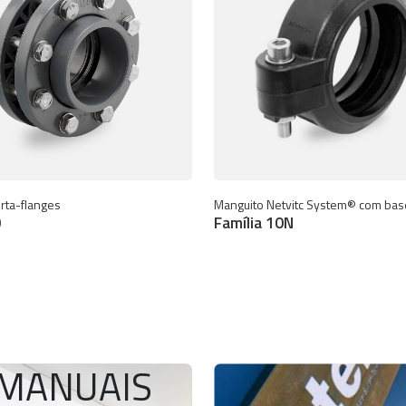
rta-flanges
Manguito Netvitc System® com bas
0
Família 10N
MANUAIS