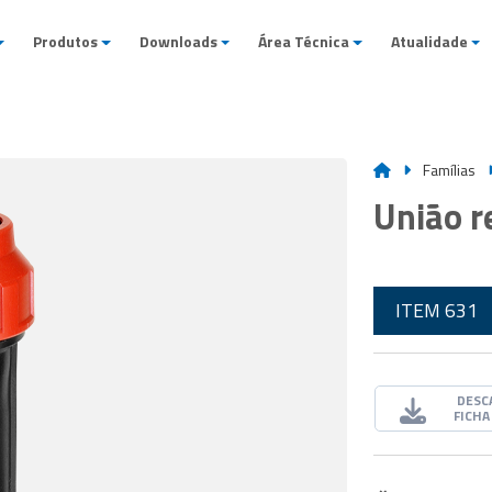
Produtos
Downloads
Área Técnica
Atualidade
Famílias
União r
ITEM 631
DESC
FICHA