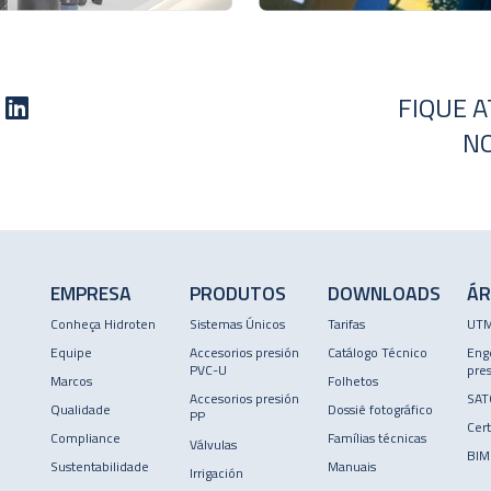
FIQUE 
NO
EMPRESA
PRODUTOS
DOWNLOADS
ÁR
Conheça Hidroten
Sistemas Únicos
Tarifas
UT
Equipe
Accesorios presión
Catálogo Técnico
Eng
PVC-U
pres
Marcos
Folhetos
Accesorios presión
SAT
Qualidade
Dossiê fotográfico
PP
Cert
Compliance
Famílias técnicas
Válvulas
BIM
Sustentabilidade
Manuais
Irrigación