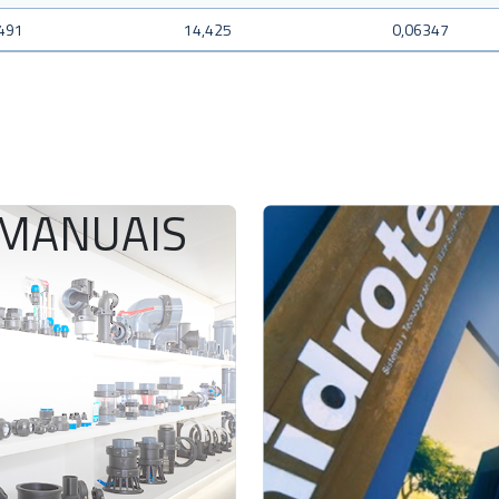
491
14,425
0,06347
MANUAIS