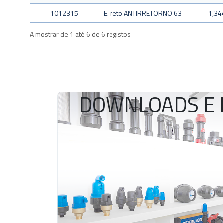
1012315
E. reto ANTIRRETORNO 63
1,34
A mostrar de 1 até 6 de 6 registos
DOWNLOADS E 