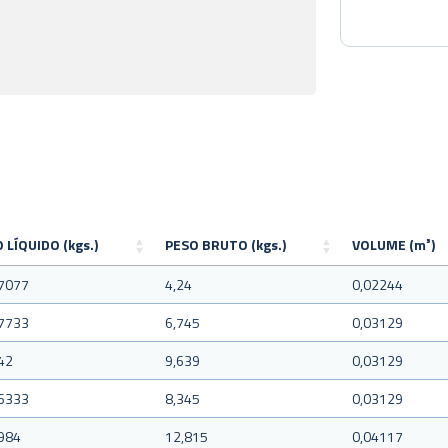
 LÍQUIDO (kgs.)
PESO BRUTO (kgs.)
VOLUME (m³)
7077
4,24
0,02244
7733
6,745
0,03129
42
9,639
0,03129
6333
8,345
0,03129
984
12,815
0,04117