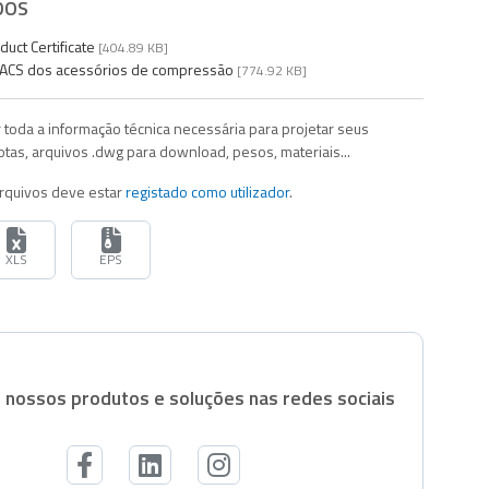
DOS
ct Certificate
[404.89 KB]
o ACS dos acessórios de compressão
[774.92 KB]
 toda a informação técnica necessária para projetar seus
otas, arquivos .dwg para download, pesos, materiais...
arquivos deve estar
registado como utilizador
.
XLS
EPS
s nossos produtos e soluções nas redes sociais