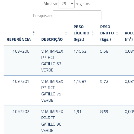
Mostrar
registos
Pesquisar:
PESO
PESO
LÍQUIDO
BRUTO
VOL
REFERÊNCIA
DESCRIÇÃO
(kgs.)
(kgs.)
(m³)
109P200
V. M. IMPLEX
1,1562
5,68
0,03
PP-RCT
GATILLO 63
VERDE
109P201
V. M. IMPLEX
1,1687
5,72
0,03
PP-RCT
GATILLO 75
VERDE
109P202
V. M. IMPLEX
1,91
8,59
0,00
PP-RCT
GATILLO 90
VERDE