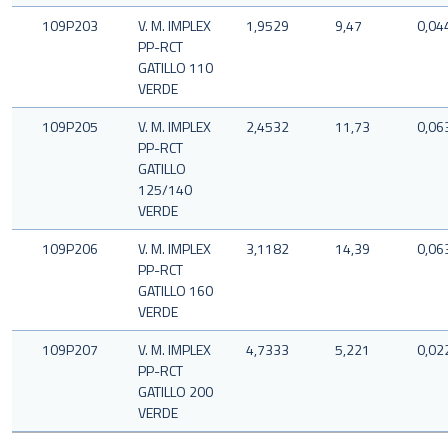
109P203
V. M. IMPLEX
1,9529
9,47
0,04
PP-RCT
GATILLO 110
VERDE
109P205
V. M. IMPLEX
2,4532
11,73
0,06
PP-RCT
GATILLO
125/140
VERDE
109P206
V. M. IMPLEX
3,1182
14,39
0,06
PP-RCT
GATILLO 160
VERDE
109P207
V. M. IMPLEX
4,7333
5,221
0,02
PP-RCT
GATILLO 200
VERDE