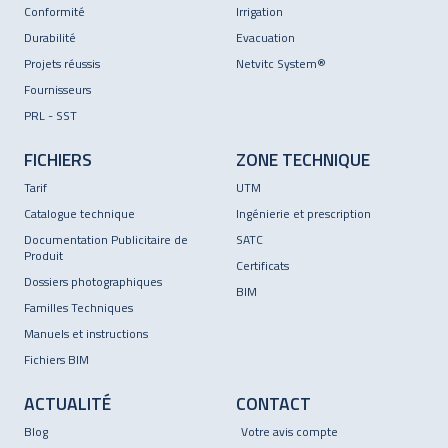
Conformité
Irrigation
Durabilité
Evacuation
Projets réussis
Netvitc System®
Fournisseurs
PRL - SST
FICHIERS
ZONE TECHNIQUE
Tarif
UTM
Catalogue technique
Ingénierie et prescription
Documentation Publicitaire de
SATC
Produit
Certificats
Dossiers photographiques
BIM
Familles Techniques
Manuels et instructions
Fichiers BIM
ACTUALITÉ
CONTACT
Blog
Votre avis compte