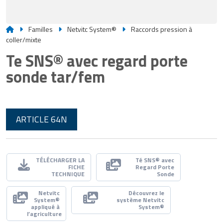
Familles
Netvitc System®
Raccords pression à
coller/mixte
Te SNS® avec regard porte
sonde tar/fem
ARTICLE 64N
TÉLÉCHARGER LA
Té SNS® avec
FICHE
Regard Porte
TECHNIQUE
Sonde
Netvitc
Découvrez le
System®
système Netvitc
appliqué à
System®
l’agriculture