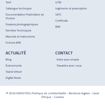
Tarif
UTM
Catalogue technique
Ingénierie et prescription
Documentation Publicitaire de
SATC
Produit
Certificats
Dossiers photographiques
BIM
Familles Techniques
Manuels et instructions
Fichiers BIM
ACTUALITÉ
CONTACT
Blog
Votre avis compte
Événements
Travaillez avec nous
Stand Virtuel
Digital News
© 2026 HIDROTEN |
Politique de confidentialité
-
Mentions légales
-
Canal
Éthique
-
Cookies