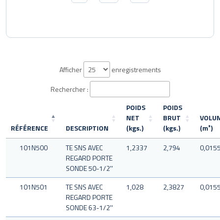
Afficher
enregistrements
Rechercher :
POIDS
POIDS
NET
BRUT
VOLU
RÉFÉRENCE
DESCRIPTION
(kgs.)
(kgs.)
(m³)
101N500
TE SNS AVEC
1,2337
2,794
0,015
REGARD PORTE
SONDE 50-1/2''
101N501
TE SNS AVEC
1,028
2,3827
0,015
REGARD PORTE
SONDE 63-1/2''